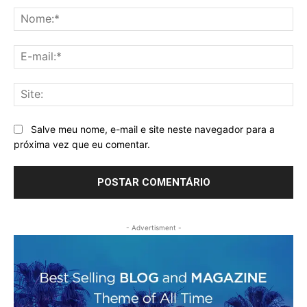
No
E-
mai
Sit
Salve meu nome, e-mail e site neste navegador para a
próxima vez que eu comentar.
- Advertisment -