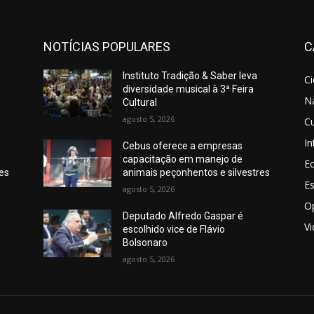
NOTÍCIAS POPULARES
C
Instituto Tradição & Saber leva
C
diversidade musical à 3ª Feira
N
Cultural
agosto 5, 2026
Cu
In
Cebus oferece a empresas
capacitação em manejo de
E
res
animais peçonhentos e silvestres
E
agosto 5, 2026
O
Deputado Alfredo Gaspar é
V
escolhido vice de Flávio
Bolsonaro
agosto 5, 2026