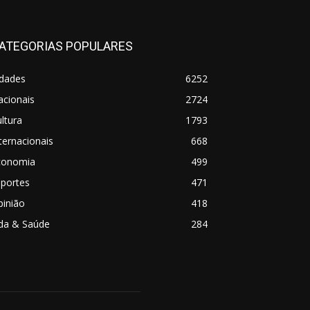
ATEGORIAS POPULARES
idades
6252
acionais
2724
ltura
1793
ternacionais
668
conomia
499
sportes
471
pinião
418
ida & Saúde
284