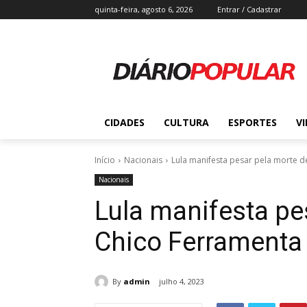
quinta-feira, agosto 6, 2026
Entrar / Cadastrar
CIDADES
CULTURA
ESPORTES
V
Início
Nacionais
Lula manifesta pesar pela morte d
Nacionais
Lula manifesta pe
Chico Ferramenta
By
admin
julho 4, 2023