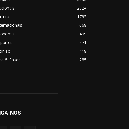
acionais
2724
ltura
1795
ternacionais
668
conomia
499
sportes
471
pinião
418
ida & Saúde
285
IGA-NOS