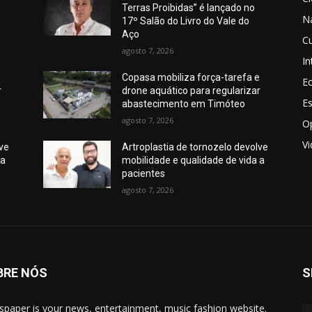
Terras Proibidas” é lançado no
N
17º Salão do Livro do Vale do
Aço
Cu
agosto 7, 2026
In
e
Copasa mobiliza força-tarefa e
E
r
drone aquático para regularizar
E
abastecimento em Timóteo
agosto 7, 2026
O
V
lve
Artroplastia de tornozelo devolve
 a
mobilidade e qualidade de vida a
pacientes
agosto 7, 2026
BRE NÓS
S
paper is your news, entertainment, music fashion website.