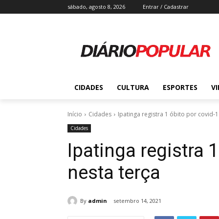
sábado, agosto 8, 2026
Entrar / Cadastrar
CIDADES
CULTURA
ESPORTES
V
Início
Cidades
Ipatinga registra 1 óbito por covid-1
Cidades
Ipatinga registra 
nesta terça
By
admin
setembro 14, 2021