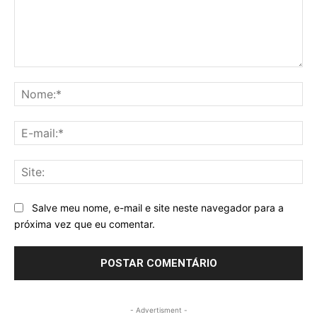
Comentário:
No
E-
mai
Sit
Salve meu nome, e-mail e site neste navegador para a
próxima vez que eu comentar.
- Advertisment -