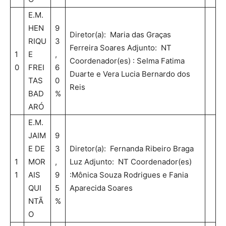
E.M.
HEN
9
Diretor(a): Maria das Graças
RIQU
3
Ferreira Soares Adjunto: NT
1
E
,
Coordenador(es) : Selma Fatima
0
FREI
6
Duarte e Vera Lucia Bernardo dos
TAS
0
Reis
BAD
%
ARÓ
E.M.
JAIM
9
E DE
3
Diretor(a): Fernanda Ribeiro Braga
1
MOR
,
Luz Adjunto: NT Coordenador(es)
1
AIS
9
:Mônica Souza Rodrigues e Fania
QUI
5
Aparecida Soares
NTÃ
%
O