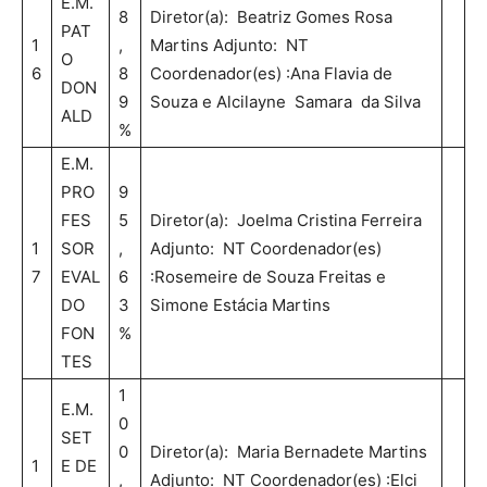
E.M.
8
Diretor(a): Beatriz Gomes Rosa
PAT
1
,
Martins Adjunto: NT
O
6
8
Coordenador(es) :Ana Flavia de
DON
9
Souza e Alcilayne Samara da Silva
ALD
%
E.M.
PRO
9
FES
5
Diretor(a): Joelma Cristina Ferreira
1
SOR
,
Adjunto: NT Coordenador(es)
7
EVAL
6
:Rosemeire de Souza Freitas e
DO
3
Simone Estácia Martins
FON
%
TES
1
E.M.
0
SET
0
Diretor(a): Maria Bernadete Martins
1
E DE
,
Adjunto: NT Coordenador(es) :Elci