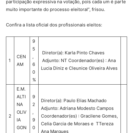
participação expressiva na votação, pois cada um é parte
muito importante do processo eleitoral”, frisou.
Confira a lista oficial dos profissionais eleitos:
9
5
Diretor(a): Karla Pinto Chaves
CEN
,
1
Adjunto: NT Coordenador(es) : Ana
AM
6
Lucia Diniz e Cleunice Oliveira Alves
0
%
E.M.
ALTI
9
Diretor(a): Paulo Elias Machado
NA
2
Adjunto: Adriana Modesto Campos
OLIV
,
2
Coordenador(es) : Gracilene Gomes,
IA
9
Celia Garcia de Moraes e TTereza
GON
0
Ana Marques