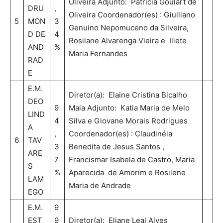
Oliveira Adjunto: Patricia Goulart de
DRU
,
Oliveira Coordenador(es) : Giulliano
5
MON
3
Genuino Nepomuceno da Silveira,
D DE
4
Rosilane Alvarenga Vieira e Iliete
AND
%
Maria Fernandes
RAD
E
E.M.
Diretor(a): Elaine Cristina Bicalho
DEO
9
Maia Adjunto: Katia Maria de Melo
LIND
4
Silva e Giovane Morais Rodrigues
A
,
Coordenador(es) : Claudinéia
6
TAV
3
Benedita de Jesus Santos ,
ARE
7
Francismar Isabela de Castro, Maria
S
%
Aparecida de Amorim e Rosilene
LAM
Maria de Andrade
EGO
E.M.
9
EST
9
Diretor(a): Eliane Leal Alves