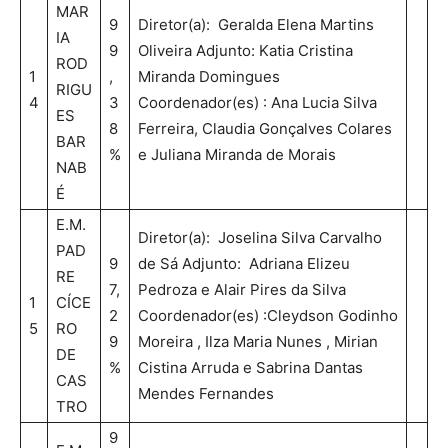
MAR
9
Diretor(a): Geralda Elena Martins
IA
9
Oliveira Adjunto: Katia Cristina
ROD
1
,
Miranda Domingues
RIGU
4
3
Coordenador(es) : Ana Lucia Silva
ES
8
Ferreira, Claudia Gonçalves Colares
BAR
%
e Juliana Miranda de Morais
NAB
É
E.M.
Diretor(a): Joselina Silva Carvalho
PAD
9
de Sá Adjunto: Adriana Elizeu
RE
7,
Pedroza e Alair Pires da Silva
1
CÍCE
2
Coordenador(es) :Cleydson Godinho
5
RO
9
Moreira , Ilza Maria Nunes , Mirian
DE
%
Cistina Arruda e Sabrina Dantas
CAS
Mendes Fernandes
TRO
9