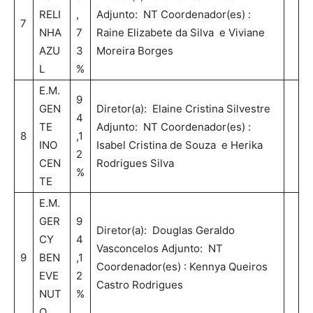
RELI
,
Adjunto: NT Coordenador(es) :
7
NHA
7
Raine Elizabete da Silva e Viviane
AZU
3
Moreira Borges
L
%
E.M.
9
GEN
Diretor(a): Elaine Cristina Silvestre
4
TE
Adjunto: NT Coordenador(es) :
8
,1
INO
Isabel Cristina de Souza e Herika
2
CEN
Rodrigues Silva
%
TE
E.M.
GER
9
Diretor(a): Douglas Geraldo
CY
4
Vasconcelos Adjunto: NT
9
BEN
,1
Coordenador(es) : Kennya Queiros
EVE
2
Castro Rodrigues
NUT
%
O