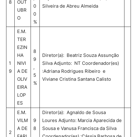
8
OUT
0
Silveira de Abreu Almeida
UBR
0
O
%
E.M.
TER
EZIN
8
HA
Diretor(a): Beatriz Souza Assunção
9
1
NIVI
Silva Adjunto: NT Coordenador(es)
,
9
A DE
:Adriana Rodrigues Ribeiro e
5
OLIV
Viviane Cristina Santana Calisto
%
EIRA
LOP
ES
E.M.
Diretor(a): Agnaldo de Sousa
VILM
9
Loures Adjunto: Marcia Aparecida de
A DE
8
Sousa e Vanusa Francisca da Silva
2
FARI
,
Coordenador(es) :Cássia Barbosa de