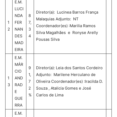
E.M.
LUCI
Diretor(a): Lucinea Barros França
NDA
8
Malaquias Adjunto: NT
1
FER
7,
Coordenador(es) :Marilia Ramos
2
NAN
3
Silva Magalhães e Ronyse Arelly
DES
4
Pousas Silva
MAD
EIRA
E.M.
MÁR
9
Diretor(a): Leia dos Santos Cordeiro
CIO
1,
Adjunto: Marilene Herculano de
1
AND
7
Oliveira Coordenador(es) :Iracilda D.
3
RAD
2
Souza , Atalicia Gomes e José
E
%
Carlos de Lima
GUE
RRA
E.M.