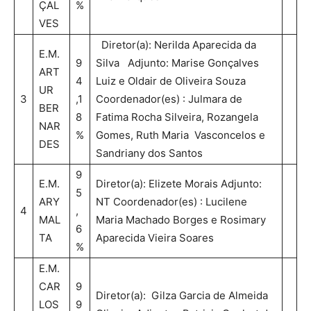
ÇAL
%
VES
Diretor(a): Nerilda Aparecida da
E.M.
9
Silva Adjunto: Marise Gonçalves
ART
4
Luiz e Oldair de Oliveira Souza
UR
3
,1
Coordenador(es) : Julmara de
BER
8
Fatima Rocha Silveira, Rozangela
NAR
%
Gomes, Ruth Maria Vasconcelos e
DES
Sandriany dos Santos
9
E.M.
Diretor(a): Elizete Morais Adjunto:
5
ARY
NT Coordenador(es) : Lucilene
4
,
MAL
Maria Machado Borges e Rosimary
6
TA
Aparecida Vieira Soares
%
E.M.
CAR
9
Diretor(a): Gilza Garcia de Almeida
LOS
9