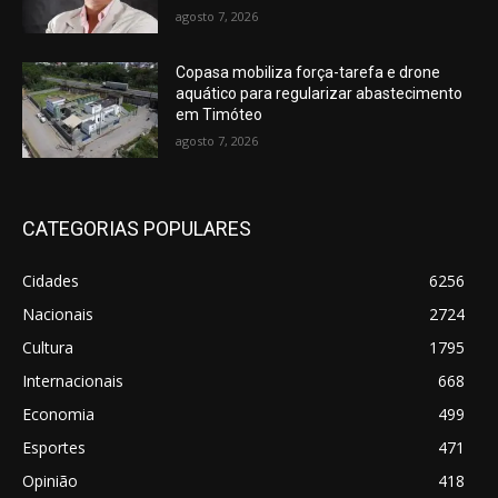
agosto 7, 2026
Copasa mobiliza força-tarefa e drone
aquático para regularizar abastecimento
em Timóteo
agosto 7, 2026
CATEGORIAS POPULARES
Cidades
6256
Nacionais
2724
Cultura
1795
Internacionais
668
Economia
499
Esportes
471
Opinião
418