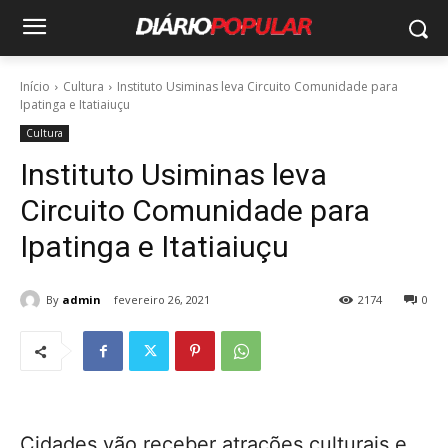
Início
Cultura
Instituto Usiminas leva Circuito Comunidade para
Ipatinga e Itatiaiuçu
Cultura
Instituto Usiminas leva
Circuito Comunidade para
Ipatinga e Itatiaiuçu
By
admin
fevereiro 26, 2021
2174
0
Cidades vão receber atrações culturais e