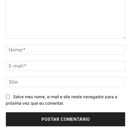
Comentário:
No
E-
mai
Sit
Salve meu nome, e-mail e site neste navegador para a
próxima vez que eu comentar.