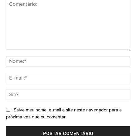
Comentário:
No
E-
mai
Sit
Salve meu nome, e-mail e site neste navegador para a
próxima vez que eu comentar.