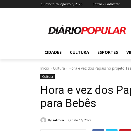
quinta-feira, agosto 6, 2026
Entrar / Cadastrar
CIDADES
CULTURA
ESPORTES
V
Início
Cultura
Hora e vez dos Papais no projeto Te
Cultura
Hora e vez dos Pa
para Bebês
By
admin
agosto 16, 2022