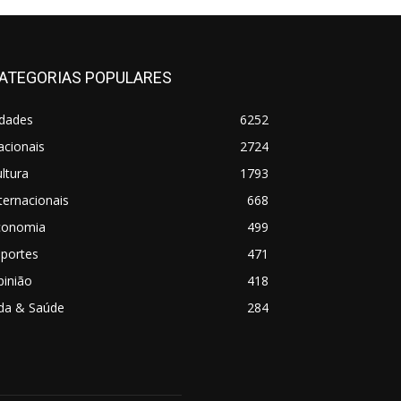
ATEGORIAS POPULARES
idades
6252
acionais
2724
ltura
1793
ternacionais
668
conomia
499
sportes
471
pinião
418
ida & Saúde
284