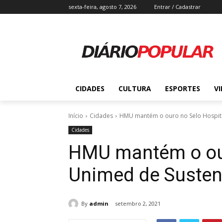
sexta-feira, agosto 7, 2026
Entrar / Cadastrar
CIDADES
CULTURA
ESPORTES
V
Início
Cidades
HMU mantém o ouro no Selo Hospita
Cidades
HMU mantém o our
Unimed de Susten
By
admin
setembro 2, 2021