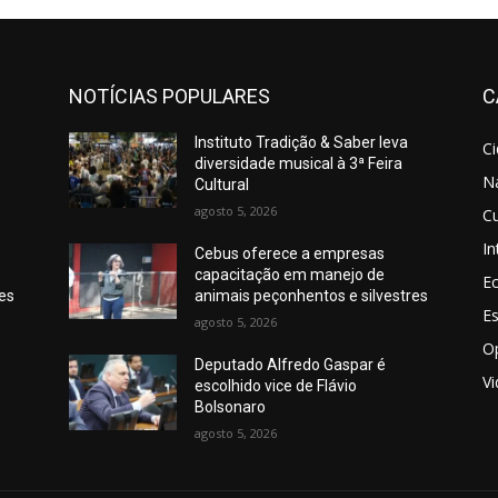
NOTÍCIAS POPULARES
C
Instituto Tradição & Saber leva
C
diversidade musical à 3ª Feira
N
Cultural
agosto 5, 2026
Cu
In
Cebus oferece a empresas
capacitação em manejo de
E
res
animais peçonhentos e silvestres
E
agosto 5, 2026
O
Deputado Alfredo Gaspar é
V
escolhido vice de Flávio
Bolsonaro
agosto 5, 2026