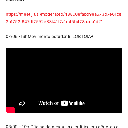
https://meet.jit.si/moderated/488008fabd9ea573d7e61ce
3a1752f647df2552e33f41f2a1e45b428aaea1d21
07/09 -19hMovimento estudantil LGBTQIA+
08/09 – 19h Oficina de pesquisa científica em gêneros e