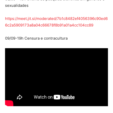
sexualidades
https://meet.jit.si/moderated/7b1c8482ef4056396c90ed6
6c2a5909173a8a04c66678f8b91a01a4cc104cc89
09/09-19h Censura e contracultura