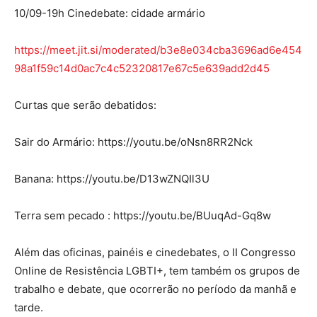
10/09-19h Cinedebate: cidade armário
https://meet.jit.si/moderated/b3e8e034cba3696ad6e454
98a1f59c14d0ac7c4c52320817e67c5e639add2d45
Curtas que serão debatidos:
Sair do Armário: https://youtu.be/oNsn8RR2Nck
Banana: https://youtu.be/D13wZNQIl3U
Terra sem pecado : https://youtu.be/BUuqAd-Gq8w
Além das oficinas, painéis e cinedebates, o II Congresso
Online de Resistência LGBTI+, tem também os grupos de
trabalho e debate, que ocorrerão no período da manhã e
tarde.