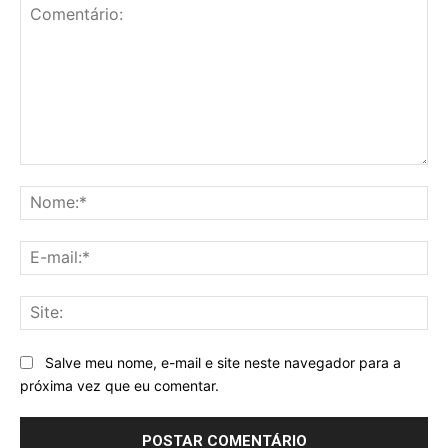
Comentário:
No
E-
mai
Sit
Salve meu nome, e-mail e site neste navegador para a
próxima vez que eu comentar.