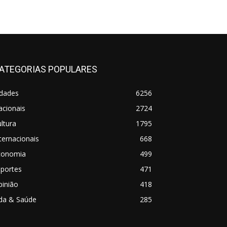
ATEGORIAS POPULARES
idades
6256
acionais
2724
ltura
1795
ternacionais
668
conomia
499
sportes
471
pinião
418
ida & Saúde
285