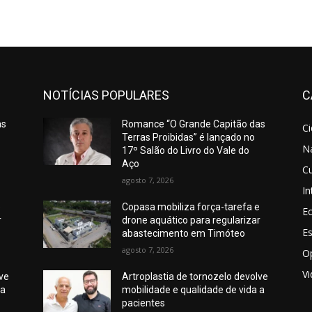
NOTÍCIAS POPULARES
C
as
Romance “O Grande Capitão das
C
Terras Proibidas” é lançado no
N
17º Salão do Livro do Vale do
Aço
Cu
agosto 7, 2026
In
e
Copasa mobiliza força-tarefa e
E
r
drone aquático para regularizar
E
abastecimento em Timóteo
agosto 7, 2026
O
V
lve
Artroplastia de tornozelo devolve
 a
mobilidade e qualidade de vida a
pacientes