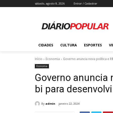
sábado, agosto 8, 2026
Entrar / Cadastrar
CIDADES
CULTURA
ESPORTES
V
Início
Economia
Governo anuncia nova política e R
Economia
Governo anuncia n
bi para desenvolv
By
admin
janeiro 22, 2024