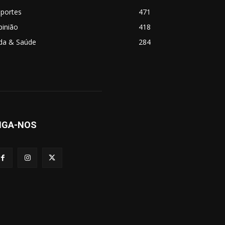
sportes
471
pinião
418
ida & Saúde
284
IGA-NOS