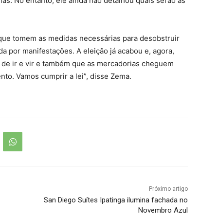
s. No entanto, ele ainda não detalhou quais serão as
a que tomem as medidas necessárias para desobstruir
da por manifestações. A eleição já acabou e, agora,
s de ir e vir e também que as mercadorias cheguem
to. Vamos cumprir a lei”, disse Zema.
Próximo artigo
San Diego Suítes Ipatinga ilumina fachada no
Novembro Azul