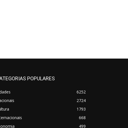
ATEGORIAS POPULARES
idades
6252
acionais
2724
ltura
1793
ternacionais
668
conomia
499