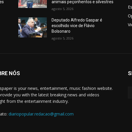
res
animais peçonhentos e silvestres
E
agosto 5, 2026
O
Deputado Alfredo Gaspar é
V
escolhido vice de Flávio
Bolsonaro
agosto 5, 2026
BRE NÓS
S
paper is your news, entertainment, music fashion website.
rovide you with the latest breaking news and videos
ight from the entertainment industry.
ato:
diariopopular.redacao@gmail.com