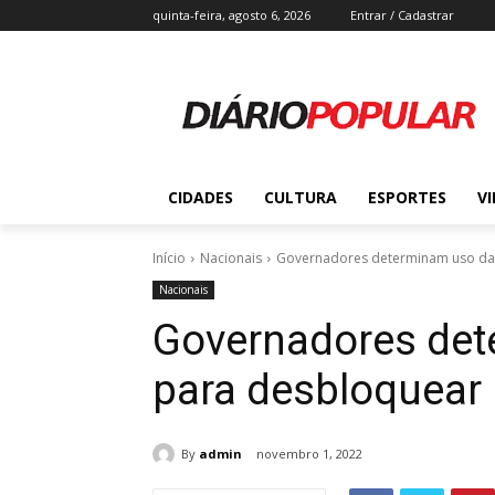
quinta-feira, agosto 6, 2026
Entrar / Cadastrar
CIDADES
CULTURA
ESPORTES
V
Início
Nacionais
Governadores determinam uso da
Nacionais
Governadores de
para desbloquear 
By
admin
novembro 1, 2022