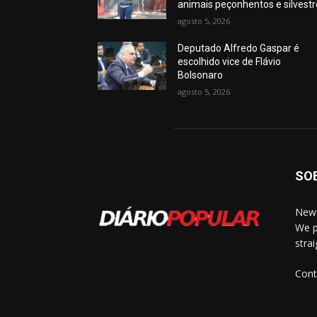
animais peçonhentos e silvest
agosto 5, 2026
Deputado Alfredo Gaspar é
escolhido vice de Flávio
Bolsonaro
agosto 5, 2026
SO
News
We p
stra
Cont