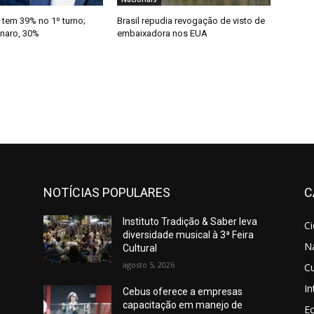
 tem 39% no 1º turno;
Brasil repudia revogação de visto de
onaro, 30%
embaixadora nos EUA
NOTÍCIAS POPULARES
C
Instituto Tradição & Saber leva
C
diversidade musical à 3ª Feira
N
Cultural
agosto 5, 2026
Cu
In
Cebus oferece a empresas
capacitação em manejo de
E