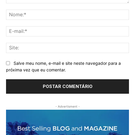
Comentário:
No
E-
mai
Sit
Salve meu nome, e-mail e site neste navegador para a
próxima vez que eu comentar.
- Advertisment -