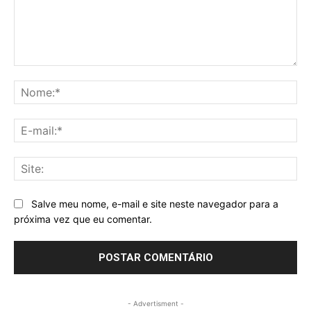
Comentário:
No
E-
mai
Sit
Salve meu nome, e-mail e site neste navegador para a
próxima vez que eu comentar.
- Advertisment -