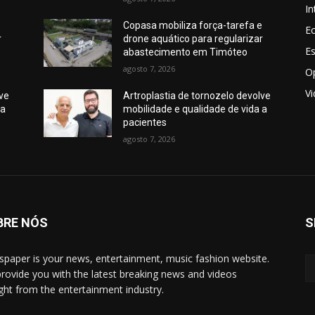
In
e
Copasa mobiliza força-tarefa e
E
r
drone aquático para regularizar
E
abastecimento em Timóteo
agosto 7, 2026
O
V
lve
Artroplastia de tornozelo devolve
 a
mobilidade e qualidade de vida a
pacientes
agosto 7, 2026
BRE NÓS
S
paper is your news, entertainment, music fashion website.
rovide you with the latest breaking news and videos
ight from the entertainment industry.