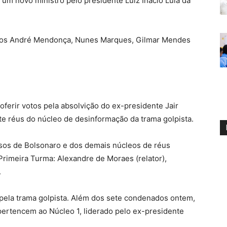
m novo ministro pelo presidente Luiz Inácio Lula da
ros André Mendonça, Nunes Marques, Gilmar Mendes
ferir votos pela absolvição do ex-presidente Jair
te réus do núcleo de desinformação da trama golpista.
rsos de Bolsonaro e dos demais núcleos de réus
rimeira Turma: Alexandre de Moraes (relator),
.
pela trama golpista. Além dos sete condenados ontem,
pertencem ao Núcleo 1, liderado pelo ex-presidente