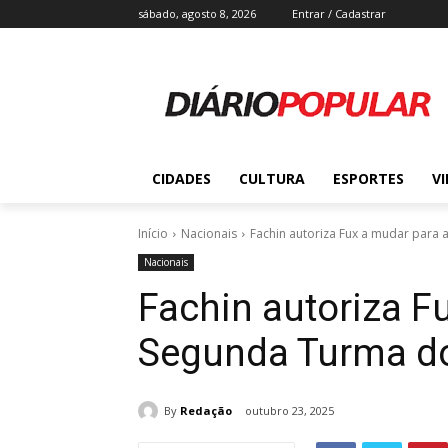
sábado, agosto 8, 2026
Entrar / Cadastrar
CIDADES
CULTURA
ESPORTES
V
Início
Nacionais
Fachin autoriza Fux a mudar para
Nacionais
Fachin autoriza F
Segunda Turma d
By
Redação
outubro 23, 2025