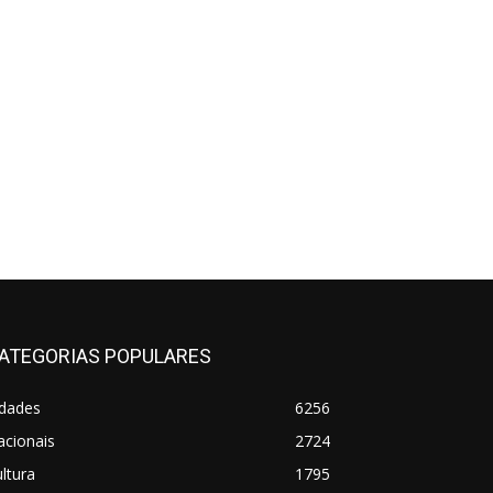
ATEGORIAS POPULARES
idades
6256
acionais
2724
ltura
1795