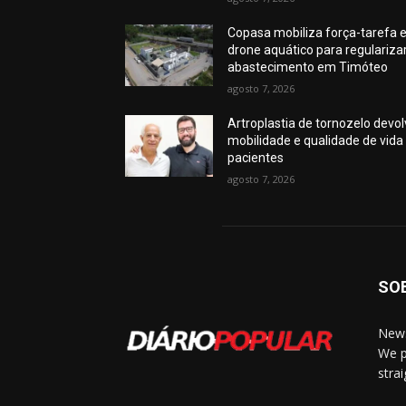
Copasa mobiliza força-tarefa 
drone aquático para regulariza
abastecimento em Timóteo
agosto 7, 2026
Artroplastia de tornozelo devo
mobilidade e qualidade de vida
pacientes
agosto 7, 2026
SO
News
We p
stra