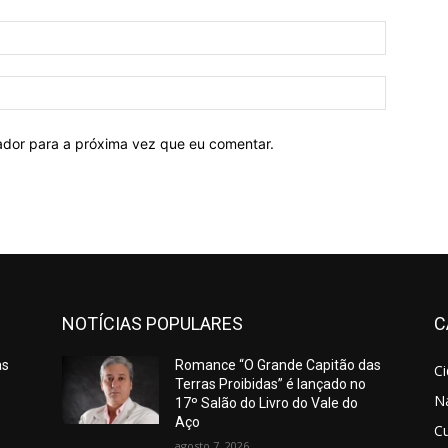
E-
mail:*
Site:
ador para a próxima vez que eu comentar.
NOTÍCIAS POPULARES
C
as
Romance “O Grande Capitão das
C
Terras Proibidas” é lançado no
N
17º Salão do Livro do Vale do
Aço
Cu
agosto 7, 2026