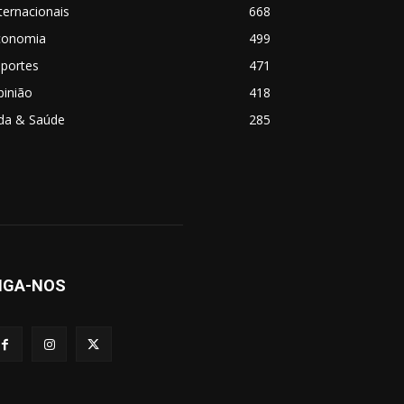
ternacionais
668
conomia
499
sportes
471
pinião
418
ida & Saúde
285
IGA-NOS