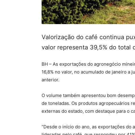
Valorização do café continua p
valor representa 39,5% do total
BH – As exportações do agronegócio minei
16,8% no valor, no acumulado de janeiro a
anterior.
O volume também apresentou bom desempen
de toneladas. Os produtos agropecuários r
externas do estado, com destaque para o ca
“Desde o início do ano, as exportações do a
lideradas pelo café, que respondeu por 41% 