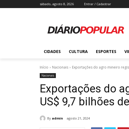
sábado, agosto 8, 2026
Entrar / Cadastrar
CIDADES
CULTURA
ESPORTES
V
Início
Nacionais
Exportações do agro mineiro regist
Nacionais
Exportações do ag
US$ 9,7 bilhões de
By
admin
agosto 21, 2024