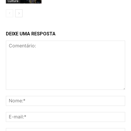
Cultura
DEIXE UMA RESPOSTA
Comentário:
No
E-
mai
Sit