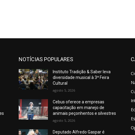
NOTÍCIAS POPULARES
C
Instituto Tradição & Saber leva
C
diversidade musical à 3ª Feira
N
Cultural
agosto 5, 2026
Cu
In
Cebus oferece a empresas
capacitação em manejo de
E
res
animais peçonhentos e silvestres
E
agosto 5, 2026
O
Deputado Alfredo Gaspar é