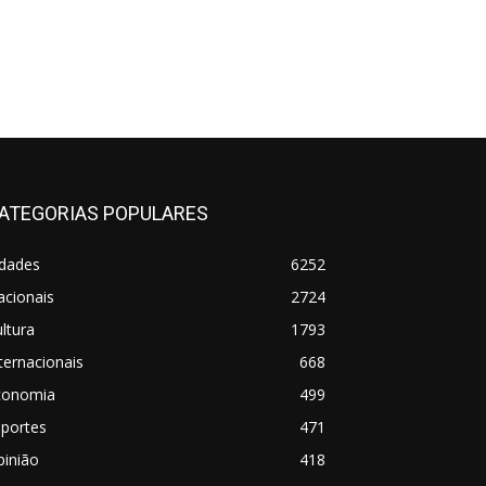
ATEGORIAS POPULARES
idades
6252
acionais
2724
ltura
1793
ternacionais
668
conomia
499
sportes
471
pinião
418