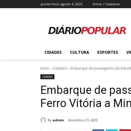
quinta-feira, agosto 6, 2026
Entrar / Cadastrar
CIDADES
CULTURA
ESPORTES
V
Início
Cidades
Embarque de passageiros da Estrada
Cidades
Embarque de pass
Ferro Vitória a Mi
By
admin
dezembro 21, 2023