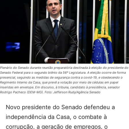
Plenário do Senado durante reunião preparatória destinada à eleição do presidente do
Senado Federal para o segundo biênio da 56º Legislatura. A eleição ocorre de forma
presencial, seguindo as medidas de segurança contra a covid-19, e obedecendo o
Regimento Interno da Casa, que prevê a votação por meio de cédulas em papel
inseridas em envelope. Em discurso, à tribuna, candidato à presidência, senador
Rodrigo Pacheco (DEM-MG). Foto: Jefferson Rudy/Agência Senado
Novo presidente do Senado defendeu a
independência da Casa, o combate à
corrupção, a geração de empregos, o