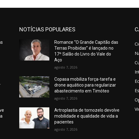
NOTÍCIAS POPULARES
C
as
Romance “O Grande Capitão das
C
Terras Proibidas” é lançado no
N
17º Salão do Livro do Vale do
Aço
Cu
agosto 7, 2026
In
e
Copasa mobiliza força-tarefa e
E
r
drone aquático para regularizar
E
abastecimento em Timóteo
agosto 7, 2026
O
V
lve
Artroplastia de tornozelo devolve
 a
mobilidade e qualidade de vida a
pacientes
agosto 7, 2026