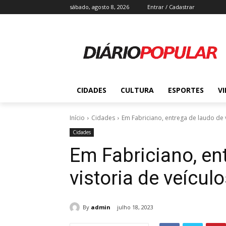
sábado, agosto 8, 2026
Entrar / Cadastrar
CIDADES
CULTURA
ESPORTES
V
Início
Cidades
Em Fabriciano, entrega de laudo de vi
Cidades
Em Fabriciano, en
vistoria de veícul
By
admin
julho 18, 2023