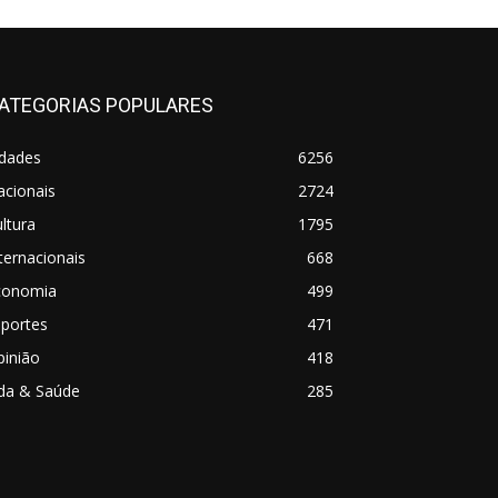
ATEGORIAS POPULARES
idades
6256
acionais
2724
ltura
1795
ternacionais
668
conomia
499
sportes
471
pinião
418
ida & Saúde
285