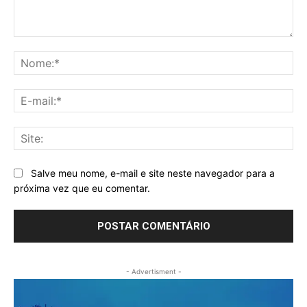
Comentário:
No
E-
mai
Sit
Salve meu nome, e-mail e site neste navegador para a
próxima vez que eu comentar.
- Advertisment -