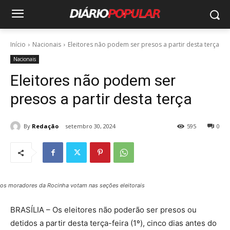
Início
Nacionais
Eleitores não podem ser presos a partir desta terça
Nacionais
Eleitores não podem ser
presos a partir desta terça
By
Redação
setembro 30, 2024
595
0
os moradores da Rocinha votam nas seções eleitorais
BRASÍLIA – Os eleitores não poderão ser presos ou
detidos a partir desta terça-feira (1º), cinco dias antes do