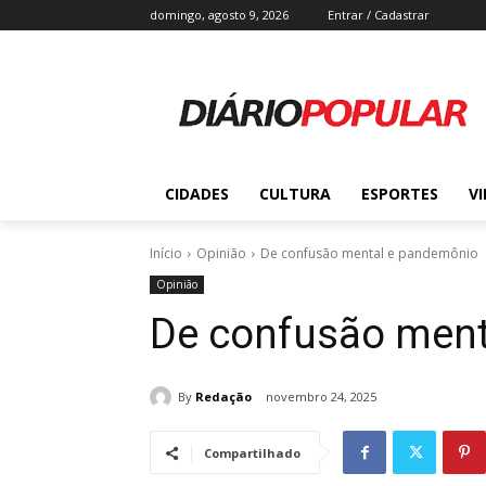
domingo, agosto 9, 2026
Entrar / Cadastrar
CIDADES
CULTURA
ESPORTES
V
Início
Opinião
De confusão mental e pandemônio
Opinião
De confusão ment
By
Redação
novembro 24, 2025
Compartilhado