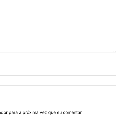
Nome:*
E-
mail:*
Site:
ador para a próxima vez que eu comentar.