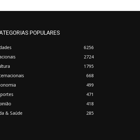
ATEGORIAS POPULARES
idades
6256
acionais
2724
ltura
1795
ternacionais
668
conomia
499
sportes
471
pinião
418
ida & Saúde
285