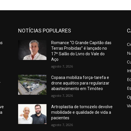
NOTÍCIAS POPULARES
C
as
Romance “O Grande Capitão das
C
Terras Proibidas” é lançado no
N
17º Salão do Livro do Vale do
Aço
Cu
agosto 7, 2026
In
e
Copasa mobiliza força-tarefa e
E
r
drone aquático para regularizar
E
abastecimento em Timóteo
agosto 7, 2026
O
V
lve
Artroplastia de tornozelo devolve
 a
mobilidade e qualidade de vida a
pacientes
agosto 7, 2026