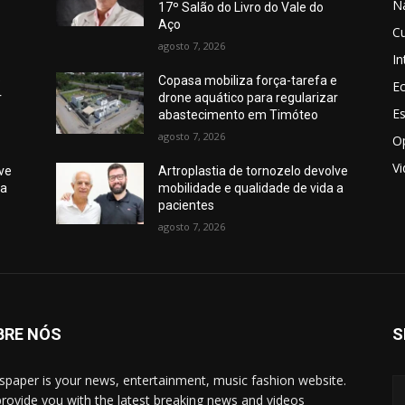
N
17º Salão do Livro do Vale do
Aço
Cu
agosto 7, 2026
In
e
Copasa mobiliza força-tarefa e
E
r
drone aquático para regularizar
E
abastecimento em Timóteo
agosto 7, 2026
O
V
lve
Artroplastia de tornozelo devolve
 a
mobilidade e qualidade de vida a
pacientes
agosto 7, 2026
BRE NÓS
S
paper is your news, entertainment, music fashion website.
rovide you with the latest breaking news and videos