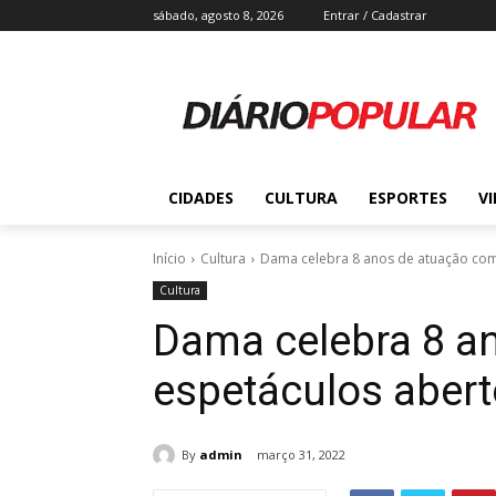
sábado, agosto 8, 2026
Entrar / Cadastrar
CIDADES
CULTURA
ESPORTES
V
Início
Cultura
Dama celebra 8 anos de atuação com
Cultura
Dama celebra 8 a
espetáculos aber
By
admin
março 31, 2022