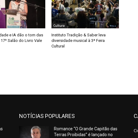
Cultura
idade e IA dão o tom das
Instituto Tradição & Saber leva
17º Salão do Livro Vale
diversidade musical à 3ª Feira
Cultural
NOTÍCIAS POPULARES
C
as
Romance “O Grande Capitão das
C
Terras Proibidas” é lançado no