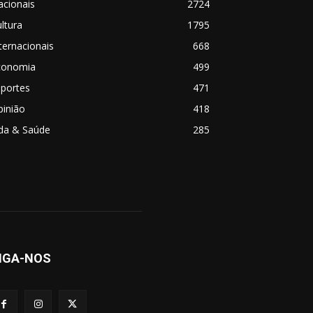
acionais
2724
ltura
1795
ternacionais
668
conomia
499
sportes
471
pinião
418
ida & Saúde
285
IGA-NOS