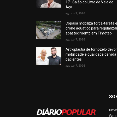
17º Salão do Livro do Vale do
Aço
agosto 7, 2026
Copasa mobiliza força-tarefa 
drone aquático para regulariza
abastecimento em Timóteo
agosto 7, 2026
Artroplastia de tornozelo devo
mobilidade e qualidade de vida
pacientes
agosto 7, 2026
SO
News
We p