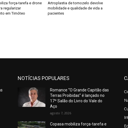
liza força-tarefa e drone
Artroplastia de tornozelo devolve
a regularizar
mobilidade e qualidade de vida a
nto em Timóteo
pacientes
NOTÍCIAS POPULARES
C
as
Romance “O Grande Capitão das
C
Terras Proibidas” é lançado no
N
17º Salão do Livro do Vale do
Aço
Cu
agosto 7, 2026
In
e
Copasa mobiliza força-tarefa e
E