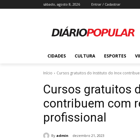
sábado, agosto 8, 2026
Entrar / Cadastrar
CIDADES
CULTURA
ESPORTES
V
Início
Cursos gratuitos do Instituto do Inox contrib
Cursos gratuitos d
contribuem com r
profissional
By
admin
dezembro 21, 2023