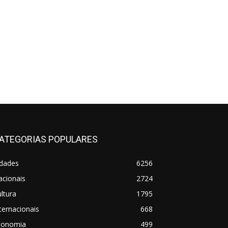
ATEGORIAS POPULARES
idades
6256
acionais
2724
ltura
1795
ternacionais
668
conomia
499