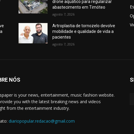
r
drone aquático para regularizar
E
abastecimento em Timóteo
agosto 7, 2026
O
V
lve
Artroplastia de tornozelo devolve
 a
mobilidade e qualidade de vida a
pacientes
agosto 7, 2026
BRE NÓS
S
paper is your news, entertainment, music fashion website.
rovide you with the latest breaking news and videos
ight from the entertainment industry.
ato:
diariopopular.redacao@gmail.com