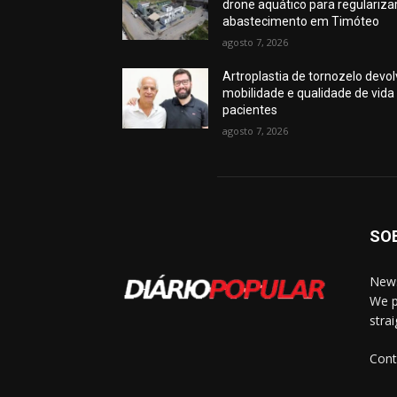
drone aquático para regulariza
abastecimento em Timóteo
agosto 7, 2026
Artroplastia de tornozelo devo
mobilidade e qualidade de vida
pacientes
agosto 7, 2026
SO
News
We p
stra
Cont