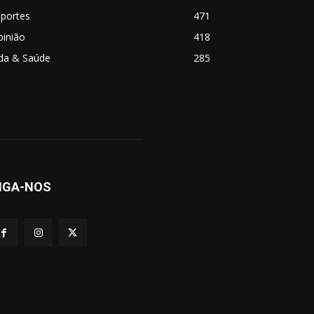
sportes
471
pinião
418
ida & Saúde
285
IGA-NOS