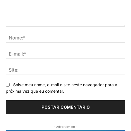
Comentário:
No
E-
mai
Sit
Salve meu nome, e-mail e site neste navegador para a
próxima vez que eu comentar.
- Advertisment -