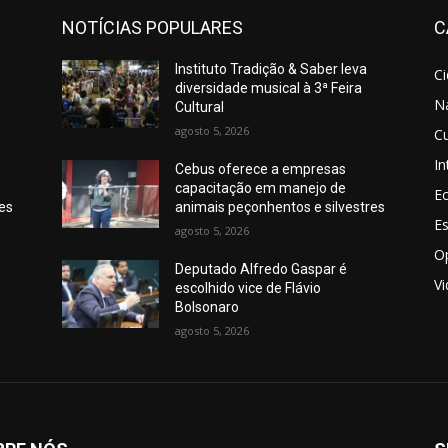
NOTÍCIAS POPULARES
C
Instituto Tradição & Saber leva
C
diversidade musical à 3ª Feira
N
Cultural
agosto 5, 2026
Cu
In
Cebus oferece a empresas
capacitação em manejo de
E
res
animais peçonhentos e silvestres
E
agosto 5, 2026
O
Deputado Alfredo Gaspar é
V
escolhido vice de Flávio
Bolsonaro
agosto 5, 2026