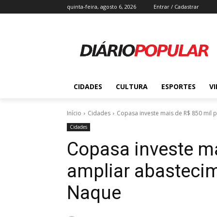
quinta-feira, agosto 6, 2026
Entrar / Cadastrar
CIDADES
CULTURA
ESPORTES
V
Início
Cidades
Copasa investe mais de R$ 850 mil p
Cidades
Copasa investe ma
ampliar abasteci
Naque