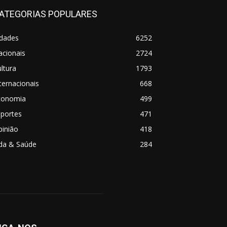
ATEGORIAS POPULARES
idades
6252
acionais
2724
ltura
1793
ternacionais
668
conomia
499
sportes
471
pinião
418
ida & Saúde
284