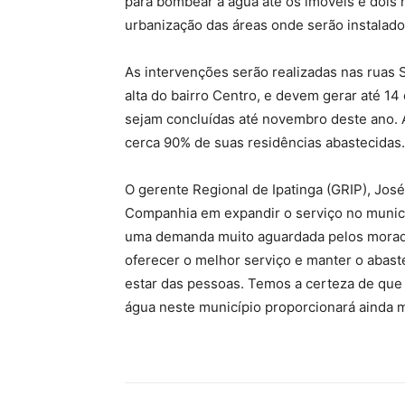
para bombear a água até os imóveis e dois r
urbanização das áreas onde serão instalad
As intervenções serão realizadas nas ruas 
alta do bairro Centro, e devem gerar até 1
sejam concluídas até novembro deste ano. A
cerca 90% de suas residências abastecidas.
O gerente Regional de Ipatinga (GRIP), Jo
Companhia em expandir o serviço no municíp
uma demanda muito aguardada pelos morad
oferecer o melhor serviço e manter o abas
estar das pessoas. Temos a certeza de que
água neste município proporcionará ainda m