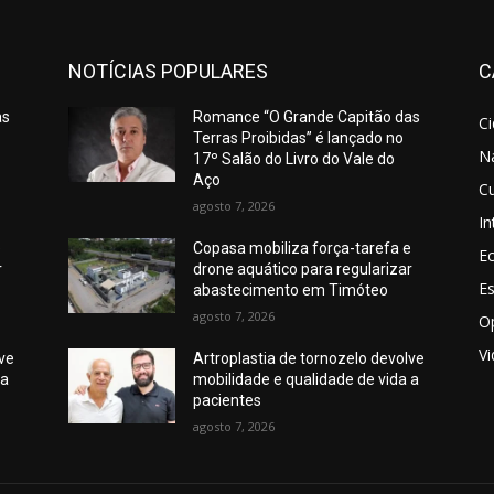
NOTÍCIAS POPULARES
C
as
Romance “O Grande Capitão das
C
Terras Proibidas” é lançado no
N
17º Salão do Livro do Vale do
Aço
Cu
agosto 7, 2026
In
e
Copasa mobiliza força-tarefa e
E
r
drone aquático para regularizar
E
abastecimento em Timóteo
agosto 7, 2026
O
V
lve
Artroplastia de tornozelo devolve
 a
mobilidade e qualidade de vida a
pacientes
agosto 7, 2026