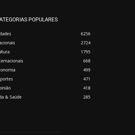
ATEGORIAS POPULARES
idades
6256
acionais
2724
ltura
1795
ternacionais
668
conomia
499
sportes
471
pinião
418
ida & Saúde
285