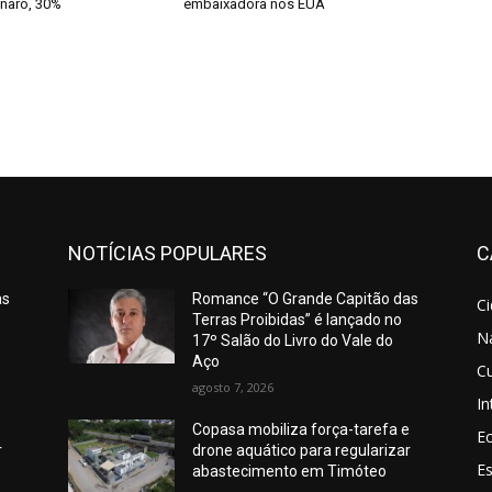
onaro, 30%
embaixadora nos EUA
NOTÍCIAS POPULARES
C
as
Romance “O Grande Capitão das
C
Terras Proibidas” é lançado no
N
17º Salão do Livro do Vale do
Aço
Cu
agosto 7, 2026
In
e
Copasa mobiliza força-tarefa e
E
r
drone aquático para regularizar
E
abastecimento em Timóteo