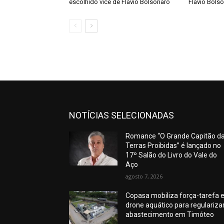
escolhido vice de Flávio Bolsonaro
Flávio Bols
NOTÍCIAS SELECIONADAS
Romance “O Grande Capitão d
Terras Proibidas” é lançado no
17º Salão do Livro do Vale do
Aço
agosto 7, 2026
Copasa mobiliza força-tarefa 
drone aquático para regulariza
abastecimento em Timóteo