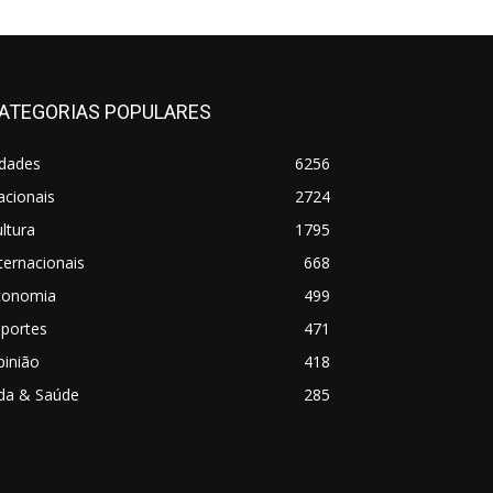
ATEGORIAS POPULARES
idades
6256
acionais
2724
ltura
1795
ternacionais
668
conomia
499
sportes
471
pinião
418
ida & Saúde
285