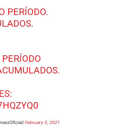
MO PERÍODO.
ULADOS.
O PERÍODO
 ACUMULADOS.
ES:
V7HQZYQ0
assOficial)
February 5, 2021