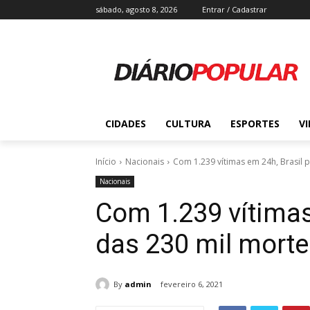
sábado, agosto 8, 2026
Entrar / Cadastrar
CIDADES
CULTURA
ESPORTES
V
Início
Nacionais
Com 1.239 vítimas em 24h, Brasil p
Nacionais
Com 1.239 vítimas
das 230 mil morte
By
admin
fevereiro 6, 2021