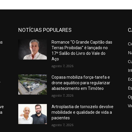
NOTÍCIAS POPULARES
C
as
Romance “O Grande Capitão das
C
Terras Proibidas” é lançado no
N
17º Salão do Livro do Vale do
Aço
Cu
agosto 7, 2026
In
e
Copasa mobiliza força-tarefa e
E
r
drone aquático para regularizar
E
abastecimento em Timóteo
agosto 7, 2026
O
V
lve
Artroplastia de tornozelo devolve
 a
mobilidade e qualidade de vida a
pacientes
agosto 7, 2026