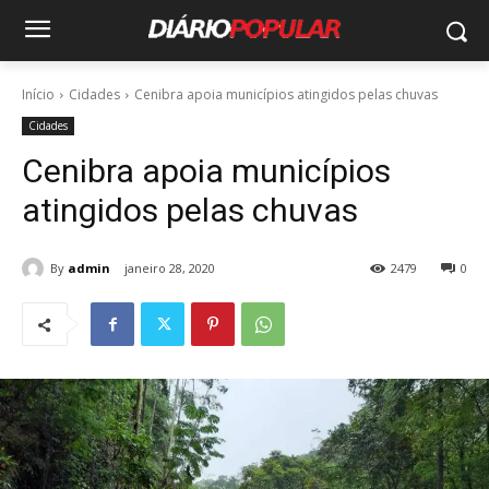
Início
Cidades
Cenibra apoia municípios atingidos pelas chuvas
Cidades
Cenibra apoia municípios
atingidos pelas chuvas
By
admin
janeiro 28, 2020
2479
0