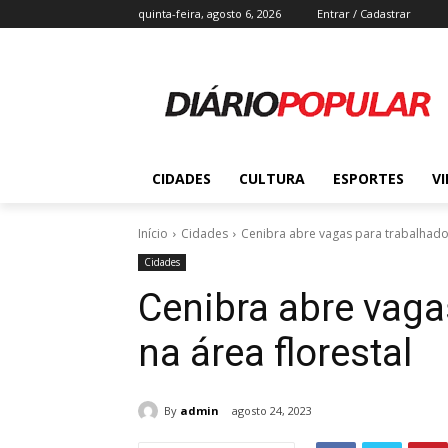
quinta-feira, agosto 6, 2026
Entrar / Cadastrar
CIDADES
CULTURA
ESPORTES
V
Início
Cidades
Cenibra abre vagas para trabalhador
Cidades
Cenibra abre vaga
na área florestal
By
admin
agosto 24, 2023