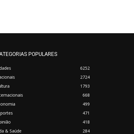
ATEGORIAS POPULARES
idades
6252
acionais
2724
ltura
1793
ternacionais
668
conomia
499
sportes
471
pinião
418
ida & Saúde
284