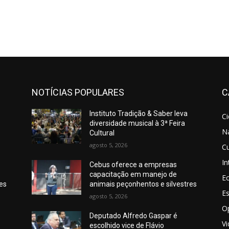
NOTÍCIAS POPULARES
C
Instituto Tradição & Saber leva
C
diversidade musical à 3ª Feira
N
Cultural
agosto 5, 2026
Cu
In
Cebus oferece a empresas
capacitação em manejo de
E
res
animais peçonhentos e silvestres
E
agosto 5, 2026
O
Deputado Alfredo Gaspar é
V
escolhido vice de Flávio