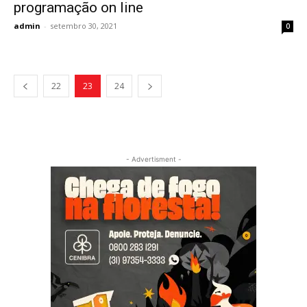
programação on line
admin
-
setembro 30, 2021
0
22
23
24
- Advertisment -