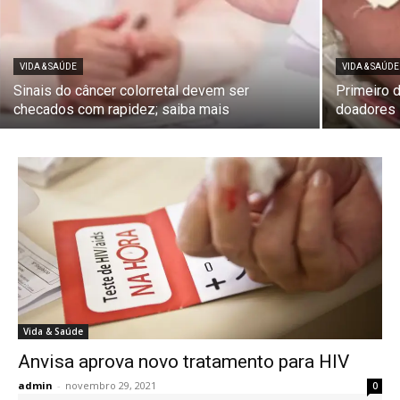
VIDA & SAÚDE
VIDA & SAÚDE
Sinais do câncer colorretal devem ser
Primeiro 
checados com rapidez; saiba mais
doadores
Vida & Saúde
Anvisa aprova novo tratamento para HIV
admin
-
novembro 29, 2021
0