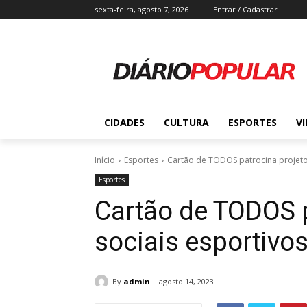
sexta-feira, agosto 7, 2026
Entrar / Cadastrar
CIDADES
CULTURA
ESPORTES
V
Início
Esportes
Cartão de TODOS patrocina projetos
Esportes
Cartão de TODOS p
sociais esportivo
By
admin
agosto 14, 2023