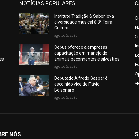
NOTÍCIAS POPULARES
C
Instituto Tradição & Saber leva
C
diversidade musical à 3ª Feira
N
Cultural
agosto 5, 2026
Cu
In
Cebus oferece a empresas
capacitação em manejo de
E
res
animais peçonhentos e silvestres
E
agosto 5, 2026
O
Deputado Alfredo Gaspar é
V
escolhido vice de Flávio
Bolsonaro
agosto 5, 2026
BRE NÓS
S