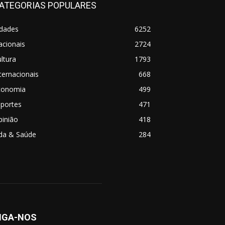
ATEGORIAS POPULARES
idades
6252
acionais
2724
ltura
1793
ternacionais
668
conomia
499
sportes
471
pinião
418
ida & Saúde
284
IGA-NOS