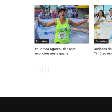
Esportes
Esportes
1ª Corrida Agosto Lilás abre
Judocas do 
inscrições nesta quarta
Timóteo re