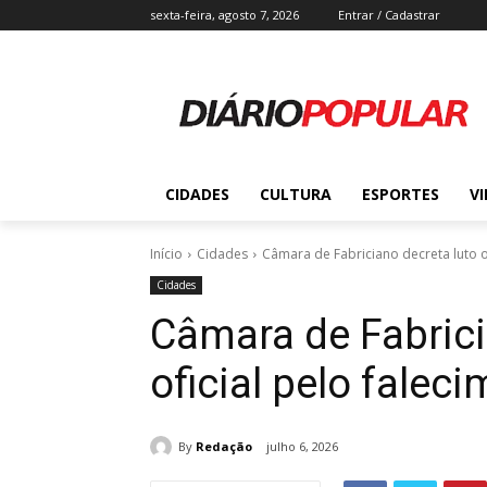
sexta-feira, agosto 7, 2026
Entrar / Cadastrar
CIDADES
CULTURA
ESPORTES
V
Início
Cidades
Câmara de Fabriciano decreta luto o
Cidades
Câmara de Fabrici
oficial pelo fale
By
Redação
julho 6, 2026