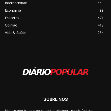
Internacionais
668
Economia
499
Esportes
471
Opinião
418
Vida & Saúde
284
SOBRE NÓS
Newspaper is your news, entertainment, music fashion