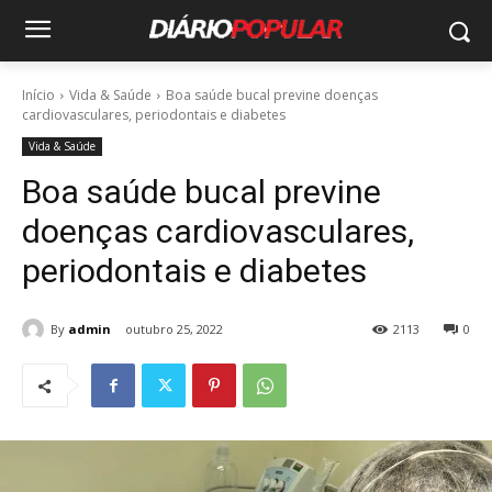
Início
Vida & Saúde
Boa saúde bucal previne doenças
cardiovasculares, periodontais e diabetes
Vida & Saúde
Boa saúde bucal previne
doenças cardiovasculares,
periodontais e diabetes
By
admin
outubro 25, 2022
2113
0