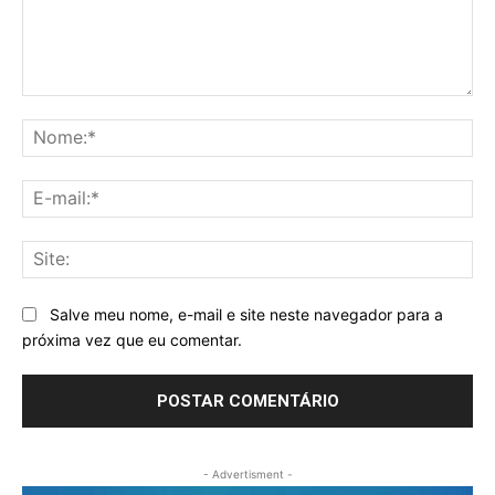
Comentário:
No
E-
mai
Sit
Salve meu nome, e-mail e site neste navegador para a
próxima vez que eu comentar.
- Advertisment -