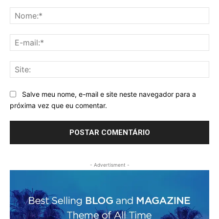
Comentário:
No
E-
mai
Sit
Salve meu nome, e-mail e site neste navegador para a
próxima vez que eu comentar.
- Advertisment -