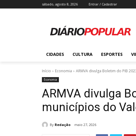
sábado, agosto 8, 2026
Entrar / Cadastrar
CIDADES
CULTURA
ESPORTES
V
Início
Economia
ARMVA divulga Boletim do PIB 202
Economia
ARMVA divulga Bo
municípios do Va
By
Redação
maio 27, 2026