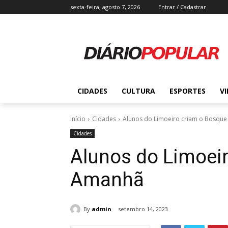
sexta-feira, agosto 7, 2026
Entrar / Cadastrar
CIDADES
CULTURA
ESPORTES
V
Início
Cidades
Alunos do Limoeiro criam o Bosqu
Cidades
Alunos do Limoei
Amanhã
By
admin
setembro 14, 2023