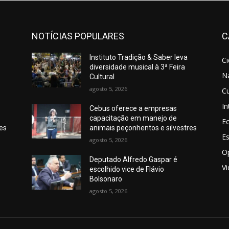
NOTÍCIAS POPULARES
C
Instituto Tradição & Saber leva
C
diversidade musical à 3ª Feira
N
Cultural
agosto 5, 2026
Cu
In
Cebus oferece a empresas
capacitação em manejo de
E
res
animais peçonhentos e silvestres
E
agosto 5, 2026
O
Deputado Alfredo Gaspar é
V
escolhido vice de Flávio
Bolsonaro
agosto 5, 2026