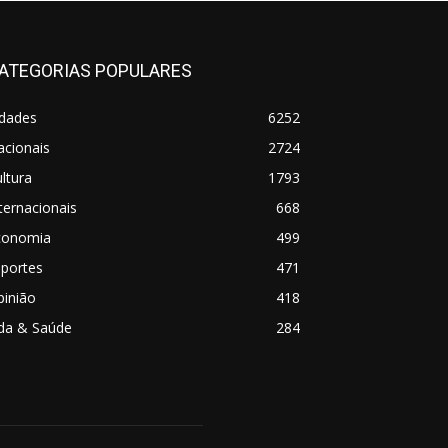
ATEGORIAS POPULARES
idades
6252
acionais
2724
ltura
1793
ternacionais
668
conomia
499
sportes
471
pinião
418
ida & Saúde
284