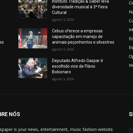
Instituto Tradição & Saber leva
C
diversidade musical à 3ª Feira
N
Cultural
agosto 5, 2026
Cu
In
Cebus oferece a empresas
capacitação em manejo de
E
res
animais peçonhentos e silvestres
E
agosto 5, 2026
O
Deputado Alfredo Gaspar é
V
escolhido vice de Flávio
Bolsonaro
agosto 5, 2026
BRE NÓS
S
paper is your news, entertainment, music fashion website.