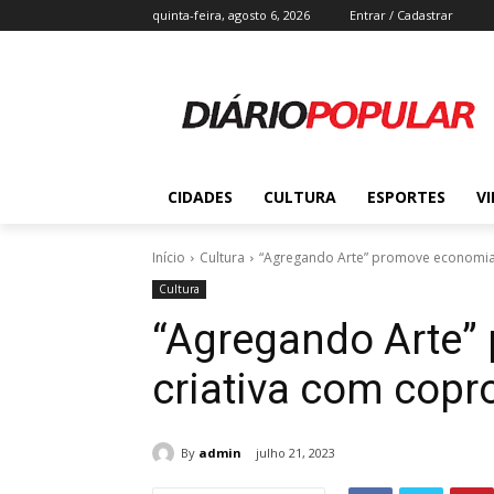
quinta-feira, agosto 6, 2026
Entrar / Cadastrar
CIDADES
CULTURA
ESPORTES
V
Início
Cultura
“Agregando Arte” promove economia 
Cultura
“Agregando Arte”
criativa com copr
By
admin
julho 21, 2023