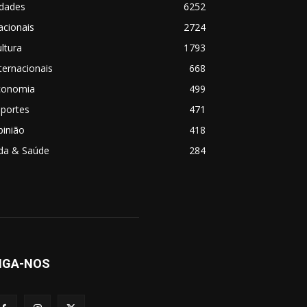
idades
6252
acionais
2724
ltura
1793
ternacionais
668
conomia
499
sportes
471
pinião
418
ida & Saúde
284
IGA-NOS