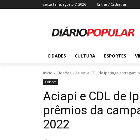
sexta-feira, agosto 7, 2026
Entrar / Cadastrar
CIDADES
CULTURA
ESPORTES
V
Início
Cidades
Aciapi e CDL de Ipatinga entrega
Cidades
Aciapi e CDL de I
prêmios da camp
2022