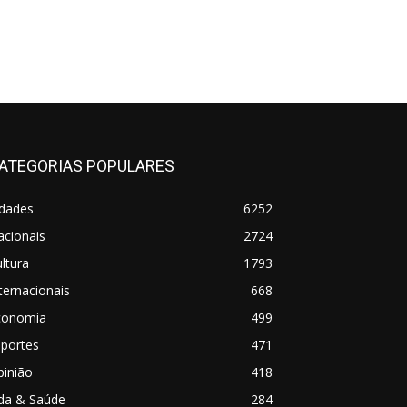
ATEGORIAS POPULARES
idades
6252
acionais
2724
ltura
1793
ternacionais
668
conomia
499
sportes
471
pinião
418
ida & Saúde
284