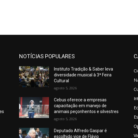
NOTÍCIAS POPULARES
C
Instituto Tradição & Saber leva
C
diversidade musical à 3ª Feira
N
Cultural
agosto 5, 2026
Cu
In
Cebus oferece a empresas
capacitação em manejo de
E
res
animais peçonhentos e silvestres
E
agosto 5, 2026
O
Deputado Alfredo Gaspar é
V
escolhido vice de Flávio