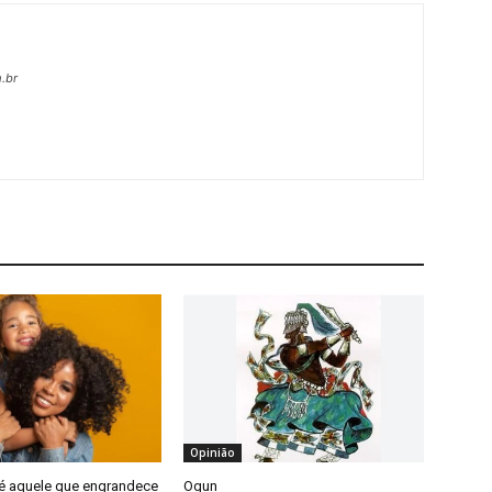
.br
Opinião
 é aquele que engrandece
Ogun