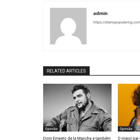
admin
https://diariopopularmg.com
RELATED ARTICLES
Opinião
Opinião
Dom Ernesto de la Mancha e também
O maior pai