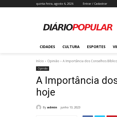
quinta-feira, agosto 6, 2026
Entrar / Cadastrar
CIDADES
CULTURA
ESPORTES
V
Início
Opinião
A Importância dos Conselhos Bíblic
Opinião
A Importância dos
hoje
By
admin
junho 13, 2023