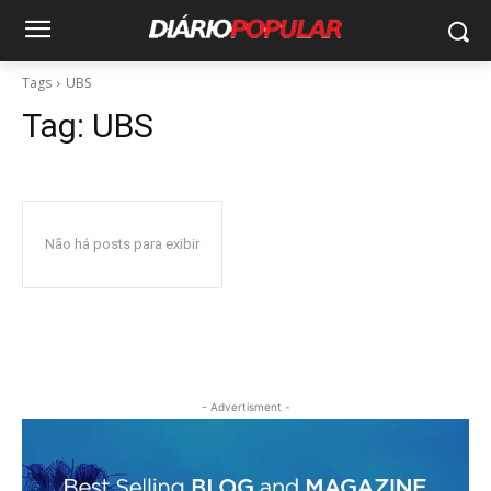
Tags
UBS
Tag:
UBS
Não há posts para exibir
- Advertisment -