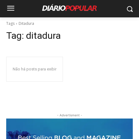
Tags
Ditadura
Tag:
ditadura
Não há posts para exibir
- Advertisment -