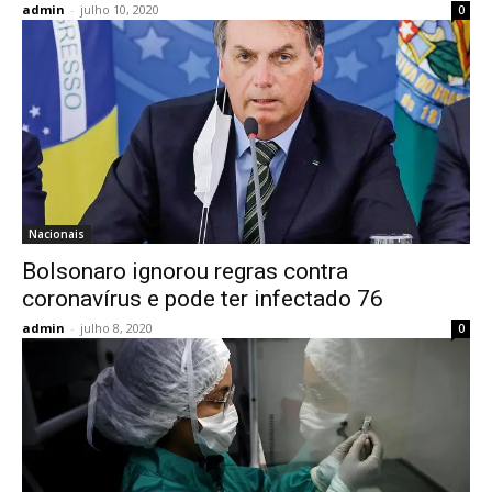
admin
-
julho 10, 2020
0
Nacionais
Bolsonaro ignorou regras contra
coronavírus e pode ter infectado 76
admin
-
julho 8, 2020
0