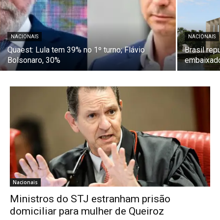
NACIONAIS
NACIONAIS
Quaest: Lula tem 39% no 1º turno; Flávio
Brasil rep
Bolsonaro, 30%
embaixad
Nacionais
Ministros do STJ estranham prisão
domiciliar para mulher de Queiroz