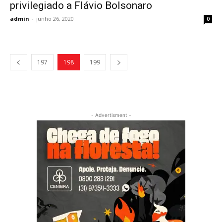
privilegiado a Flávio Bolsonaro
admin
-
junho 26, 2020
0
197
198
199
- Advertisment -